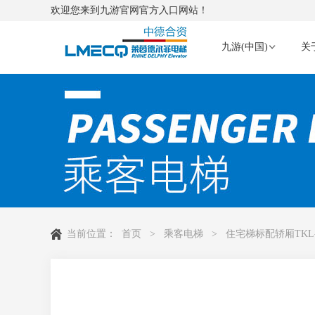
欢迎您来到九游官网官方入口网站！
公
九游(中国)
关
公
公
资
五
视
当前位置：
首页
>
乘客电梯
>
住宅梯标配轿厢TKL-