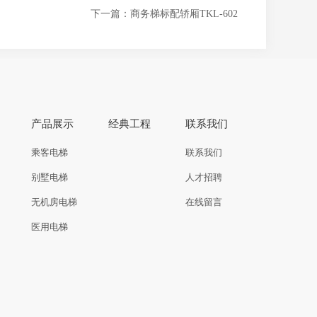
下一篇：商务梯标配轿厢TKL-602
产品展示
经典工程
联系我们
乘客电梯
联系我们
别墅电梯
人才招聘
无机房电梯
在线留言
医用电梯