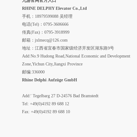
九游官网官方入口
RHINE DELPHY Elevator Co.,Ltd
手机：18979599088 吴经理
电话(Tel)：0795-3606666
传真(Fax)：0795-3918999
邮箱：jxlmecq@126.com
地址：江西省宜春市国家级经济开发区湖东路9号
Add:No.9 Hudong Road,National Economic and Development
Zone,Yichun City,Jiangxi Province
邮编:336000
Rhine Delphi Aufzüge GmbH
Add:' Tegelbarg 27 D-24576 Bad Bramstedt
Tel: +49(0)4192 89 688 12
Fax: +49(0)4192 89 688 10